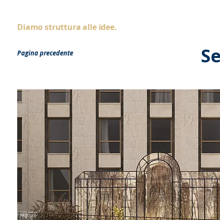
AS
ingegneria
Home
Chi siamo
Diamo struttura alle idee.
Se
Pagina precedente