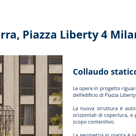
Servizi ˅
Collaborazioni
Interazioni
Pubblicazi
rra, Piazza Liberty 4 Mil
Collaudo static
Le opere in progetto riguar
dell’edificio di Piazza Libert
La nuova struttura è autop
orizzontali di copertura, e
scopo contenitivo.
La geometria in pianta è r