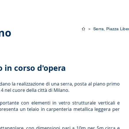
oni e Corsi
Blog
Contatti
ano
Serra, Piazza Libe
>
o in corso d'opera
dano la realizzazione di una serra, posta al piano primo
y 4 nel cuore della città di Milano.
ortante con elementi in vetro strutturale verticali e
 presenta un telaio in carpenteria metallica leggera per
ettangolare, con dimensioni pari a 10m per 5m circa e