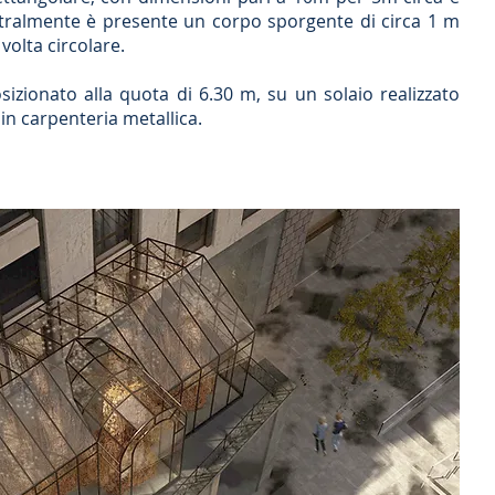
tralmente è presente un corpo sporgente di circa 1 m
volta circolare.
sizionato alla quota di 6.30 m, su un solaio realizzato
 in carpenteria metallica.