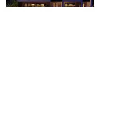
AS
ingegneria
AS ingegneria srl
via Antonio Canova
28 - 20900
Monza
seguici
Chi siamo
Servizi
Collaborazioni
Interazioni
Pubblicazioni e Corsi
Blog