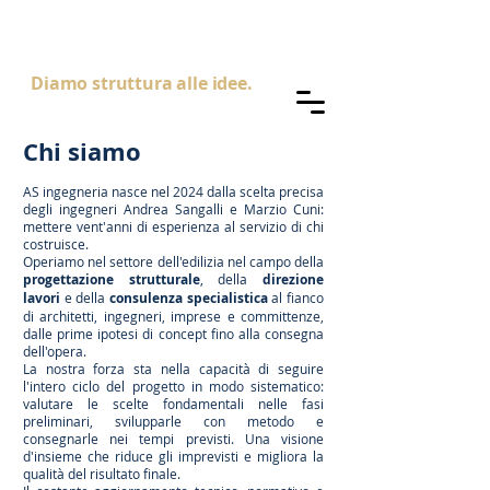
AS
ingegneria
Diamo struttura alle idee.
Chi siamo
AS ingegneria nasce nel 2024 dalla scelta precisa
degli ingegneri Andrea Sangalli e Marzio Cuni:
mettere vent'anni di esperienza al servizio di chi
costruisce.
Operiamo nel settore dell'edilizia nel campo della
progettazione strutturale
, della
direzione
lavori
e della
consulenza specialistica
al fianco
di architetti, ingegneri, imprese e committenze,
dalle prime ipotesi di concept fino alla consegna
dell'opera.
La nostra forza sta nella capacità di seguire
l'intero ciclo del progetto in modo sistematico:
valutare le scelte fondamentali nelle fasi
preliminari, svilupparle con metodo e
consegnarle nei tempi previsti. Una visione
d'insieme che riduce gli imprevisti e migliora la
qualità del risultato finale.