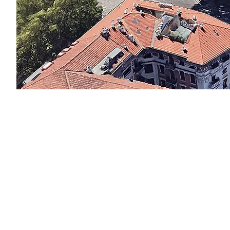
AS
ingegneria
AS ingegneria srl
via Antonio Canova 28 - 20900 Monza