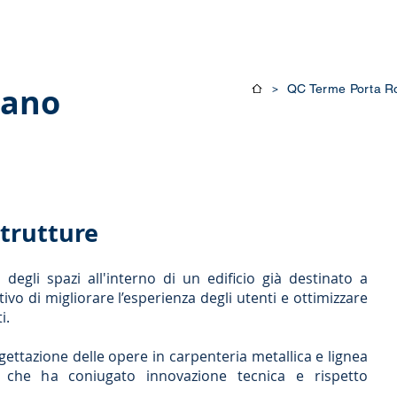
oni e Corsi
Blog
Contatti
lano
QC Terme Porta R
>
strutture
degli spazi all'interno di un edificio già destinato a
tivo di migliorare l’esperienza degli utenti e ottimizzare
i.
gettazione delle opere in carpenteria metallica e lignea
che ha coniugato innovazione tecnica e rispetto